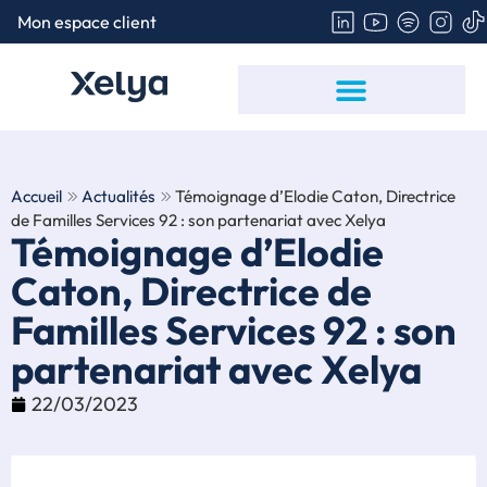
Mon espace client
Politique de gestion des cookies
Hébergement des Données de Santé
Signalement – Lanceur d’alerte
Accueil
Actualités
Témoignage d’Elodie Caton, Directrice
de Familles Services 92 : son partenariat avec Xelya
Témoignage d’Elodie
Caton, Directrice de
Familles Services 92 : son
partenariat avec Xelya
22/03/2023