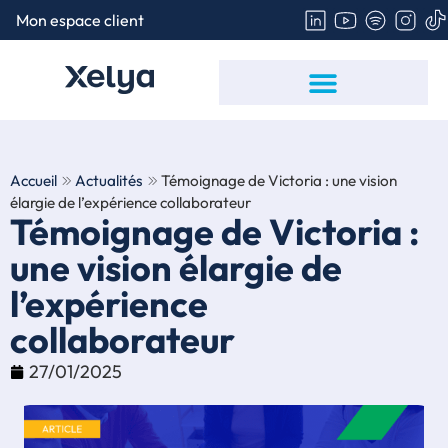
Mon espace client
Politique de gestion des cookies
Hébergement des Données de Santé
Signalement – Lanceur d’alerte
Accueil
Actualités
Témoignage de Victoria : une vision
élargie de l’expérience collaborateur
Témoignage de Victoria :
une vision élargie de
l’expérience
collaborateur
27/01/2025