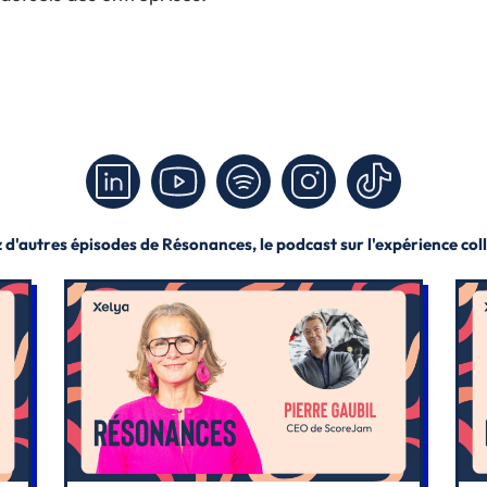
d'autres épisodes de Résonances, le podcast sur l'expérience co