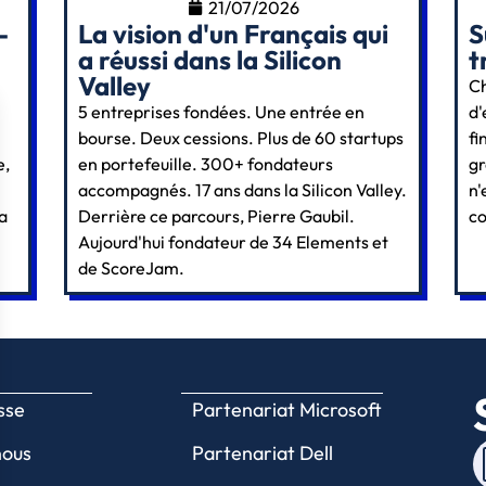
21/07/2026
-
La vision d'un Français qui
S
a réussi dans la Silicon
t
Valley
Ch
5 entreprises fondées. Une entrée en
d'
bourse. Deux cessions. Plus de 60 startups
fi
e,
en portefeuille. 300+ fondateurs
gr
accompagnés. 17 ans dans la Silicon Valley.
n'
la
Derrière ce parcours, Pierre Gaubil.
co
Aujourd'hui fondateur de 34 Elements et
de ScoreJam.
sse
Partenariat Microsoft
nous
Partenariat Dell