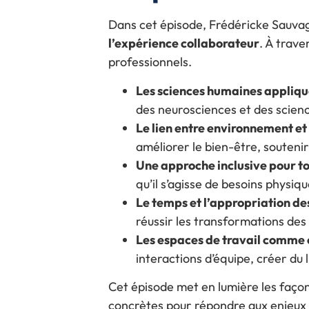
Dans cet épisode, Frédéricke Sauva
l’expérience collaborateur
. À trave
professionnels.
Les sciences humaines appliq
des neurosciences et des scienc
Le lien entre environnement e
améliorer le bien-être, soutenir 
Une approche inclusive pour t
qu’il s’agisse de besoins physiq
Le temps et l’appropriation d
réussir les transformations des l
Les espaces de travail comme
interactions d’équipe, créer du 
Cet épisode met en lumière les faço
concrètes pour répondre aux enjeux 