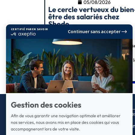
05/08/2026
Le cercle vertueux du bien
être des salariés chez
Shodo
« Tu ne vas pas mordre la main qui te
nourrit. » C'est ce qu'on a dit un jour à
Laury Maurice, alors salariée. Sa répons
des années plus tard, en tant que DG de
Shodo Paris : « Elle ne me nourrit pas, je 
nourris autant qu'elle me nourrit. »
Espace pre
Rejoignez-