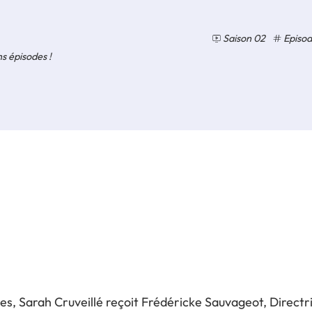
Saison 02
Episod
s épisodes !
s, Sarah Cruveillé reçoit Frédéricke Sauvageot, Direct