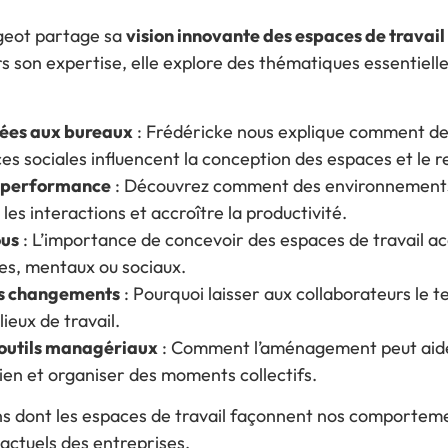
geot partage sa
vision innovante des espaces de travail 
rs son expertise, elle explore des thématiques essentiel
uées aux bureaux
: Frédéricke nous explique comment des
es sociales influencent la conception des espaces et le r
t performance
: Découvrez comment des environnements 
les interactions et accroître la productivité.
ous
: L’importance de concevoir des espaces de travail acce
ues, mentaux ou sociaux.
es changements
: Pourquoi laisser aux collaborateurs le t
ieux de travail.
 outils managériaux
: Comment l’aménagement peut aider
lien et organiser des moments collectifs.
ns dont les espaces de travail façonnent nos comportemen
actuels des entreprises.