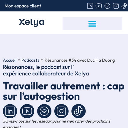
Mon espace client
Politique de gestion des cookies
Hébergement des Données de Santé
Signalement – Lanceur d’alerte
Accueil
Podcasts
Résonances #34 avec Duc Ha Duong
Résonances, le podcast sur l'
expérience collaborateur
de Xelya
Travailler autrement : cap
sur l’autogestion
Suivez-nous sur les réseaux pour ne rien rater des prochains
épisodes !