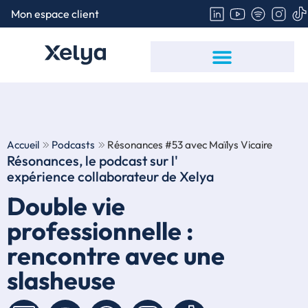
Mon espace client
Politique de gestion des cookies
Hébergement des Données de Santé
Signalement – Lanceur d’alerte
Accueil
Podcasts
Résonances #53 avec Maïlys Vicaire
Résonances, le podcast sur l'
expérience collaborateur
de Xelya
Double vie
professionnelle :
rencontre avec une
slasheuse